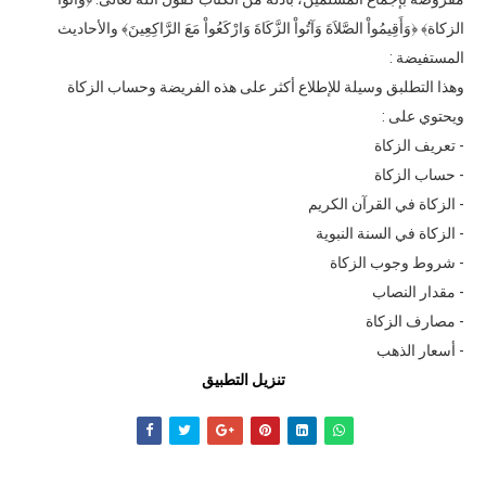
الزكاة﴾ ﴿وَأَقِيمُواْ الصَّلاَةَ وَآتُواْ الزَّكَاةَ وَارْكَعُواْ مَعَ الرَّاكِعِينَ﴾ والأحاديث
المستفيضة :
وهذا التطلبق وسيلة للإطلاع أكثر على هذه الفريضة وحساب الزكاة
ويحتوي على :
- تعريف الزكاة
- حساب الزكاة
- الزكاة في القرآن الكريم
- الزكاة في السنة النبوية
- شروط وجوب الزكاة
- مقدار النصاب
- مصارف الزكاة
- أسعار الذهب
تنزيل التطبيق